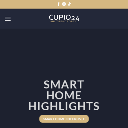
Zum
Inhalt
springen
SMART
HOME
HIGHLIGHTS
SMART HOME CHECKLISTE