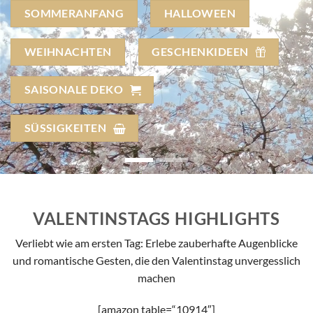
SOMMERANFANG
HALLOWEEN
WEIHNACHTEN
GESCHENKIDEEN
SAISONALE DEKO
SÜSSIGKEITEN
VALENTINSTAGS HIGHLIGHTS
Verliebt wie am ersten Tag: Erlebe zauberhafte Augenblicke
und romantische Gesten, die den Valentinstag unvergesslich
machen
[amazon table=“10914″]