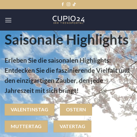
Zum
Inhalt
springen
Saisonale Highlights
Erleben Sie die saisonalen Highlights:
Entdecken Sie die faszinierende Vielfalt und
den einzigartigen Zauber, den jede
Jahreszeit mit sich bringt!
VALENTINSTAG
OSTERN
MUTTERTAG
VATERTAG